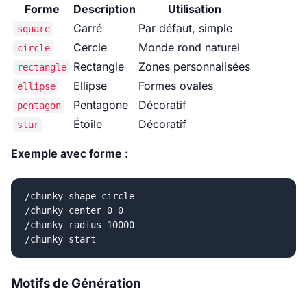
Forme
Description
Utilisation
Carré
Par défaut, simple
square
Cercle
Monde rond naturel
circle
Rectangle
Zones personnalisées
rectangle
Ellipse
Formes ovales
ellipse
Pentagone
Décoratif
pentagon
Étoile
Décoratif
star
Exemple avec forme :
/chunky shape circle

/chunky center 0 0

/chunky radius 10000

Motifs de Génération