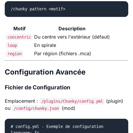
Motif
Description
Du centre vers l'extérieur (défaut)
concentric
En spirale
loop
Par région (fichiers .mca)
region
Configuration Avancée
Fichier de Configuration
Emplacement :
(plugin)
/plugins/Chunky/config.yml
ou
(mod)
/config/chunky.json
# config.yml - Exemple de configuration

language: fr
