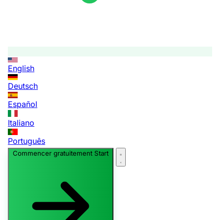
English
Deutsch
Español
Italiano
Português
Commencer gratuitement
Start